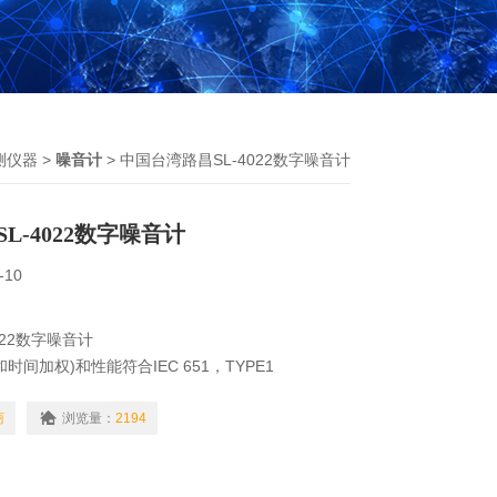
测仪器
>
噪音计
> 中国台湾路昌SL-4022数字噪音计
L-4022数字噪音计
-10
022数字噪音计
间加权)和性能符合IEC 651，TYPE1
而清晰且功耗低
商
浏览量：
2194