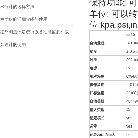
保持功能: 可以
水分计的选择方法
单位: 可以
色差仪的详细介绍与使用
位;kpa,psi,
红外测温仪是进行设备性能监测和故障诊断的有效工具
ss10
自动量程
-40.0
风速计的使用
精度
±(0.5
过压
500mb
电源
9v
相对湿度
0%-8
操作温度
（0℃ 
贮存温度
(-10℃
自动关机
40分
输入类型
单
稳定模式
yes
调零
yes
记录zui小/zui大
no