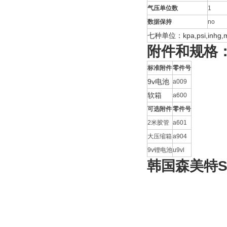
气压单位数
1
数据保持
no
七种单位：kpa,psi,inhg,m
附件和规格
标准附件
零件号
9v电池
a009
软箱
a600
可选附件
零件号
2米胶管
a601
大压缩箱
a904
9v锂电池
u9vl
韩国森美特S