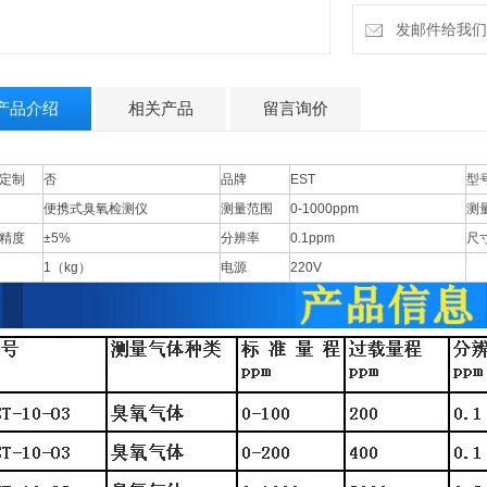
体浓度检测声光报
发邮件给我们：9
产品介绍
相关产品
留言询价
定制
否
品牌
EST
型
便携式臭氧检测仪
测量范围
0-1000ppm
测
精度
±5%
分辨率
0.1ppm
尺
1（kg）
电源
220V