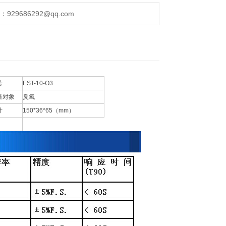
警仪
29686292@qq.com
号
EST-10-O3
量对象
臭氧
寸
150*36*65（mm）