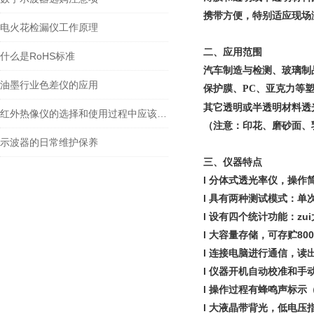
携带方便，特别适应现场
电火花检漏仪工作原理
二、应用范围
什么是RoHS标准
汽车制造与检测、玻璃制
油墨行业色差仪的应用
保护膜、
PC
、亚克力等
其它透明或半透明材料透
红外热像仪的选择和使用过程中应该注意的事项
（注意：印花、磨砂面、
示波器的日常维护保养
三、仪器特点
l 分体式透光率仪，操
l 具有两种测试模式：单次
l 设有四个统计功能：zu
l 大容量存储，可存贮80
l 连接电脑进行通信，
l 仪器开机自动校准和手
l 操作过程有蜂鸣声标示
l 大液晶带背光，低电压