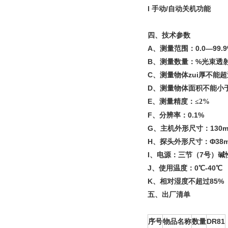
l 手动/自动关机功能
四、技术参数
A、测量范围：0.0—99.9
B、测量数量：%光束透
C、测量物体zui厚不能超
D、测量物体面积不能小于:
E、测量精度：
≤2%
F、分辨率：0.1%
G、主机外形尺寸：130mm
H、探头外形尺寸：Φ38mm
I、电源：三节（7号）碱
J、使用温度：0℃-40℃
K、相对湿度不超过85%
五、出厂清单
序号
物品名称
数量
DR81