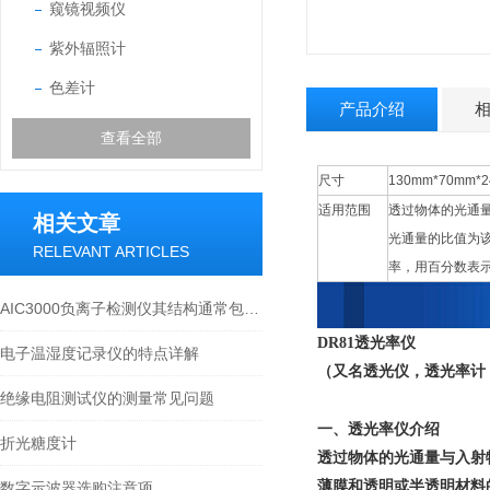
窥镜视频仪
紫外辐照计
色差计
产品介绍
查看全部
尺寸
130mm*70mm*
适用范围
透过物体的光通
相关文章
光通量的比值为
RELEVANT ARTICLES
率，用百分数表
AIC3000负离子检测仪其结构通常包括以下组成部分
DR81透光率仪
电子温湿度记录仪的特点详解
（又名透光仪，透光率计
绝缘电阻测试仪的测量常见问题
一、透光率仪介绍
折光糖度计
透过物体的光通量与入射
薄膜和透明或半透明材料
数字示波器选购注意项