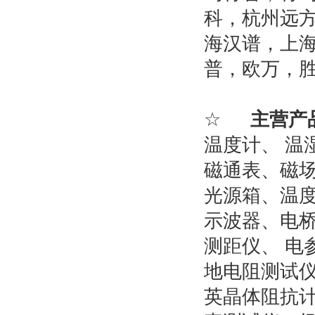
科，杭州远
海汉谱
，
上
普
，
欧万，
☆
主营产
温度计
、
温
磁通表
、
磁
光源箱
、
温
示波器
、
电
测距仪
、
电
地
电阻测试
英晶体阻抗