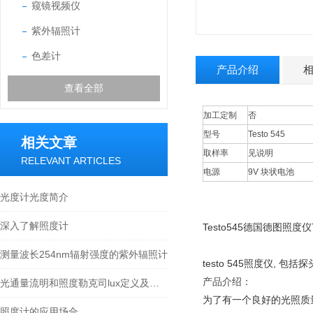
窥镜视频仪
紫外辐照计
色差计
产品介绍
查看全部
加工定制
否
型号
Testo 545
相关文章
取样率
见说明
RELEVANT ARTICLES
电源
9V 块状电池
光度计光度简介
深入了解照度计
Testo545德国德图照度仪T
测量波长254nm辐射强度的紫外辐照计
testo 545照度仪, 
产品介绍：
光通量流明和照度勒克司lux定义及换算关系介绍
为了有一个良好的光照质量
照度计的应用场合