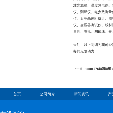
准光源箱
、
温度热电偶
、
仪
、
测距仪
、
电参数测量
仪
、
石英晶体阻抗计
、照
仪
、变压器测试仪、线材
量具、电批、测试线、夹
☆
注：以上明细为我司经
务的无限动力！
上一篇：
testo 476德国德图 
测量仪 0563 1760 检测仪
首页
公司简介
新闻资讯
产