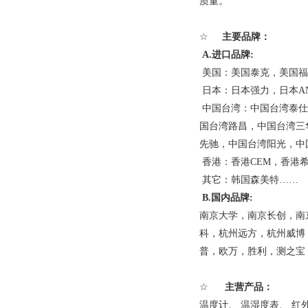
质量。
☆
主要品牌：
A.
进口品牌
:
美国：
美国泰克，美国福
日本：
日本
强力，
日本
A
中国台湾：
中国台湾泰仕
国台湾路昌，中国台湾三
先驰，中国台湾阳光，中
香港
：
香港
CEM
，香港
其它：韩国森美特
……
B.
国内品牌
:
南京大学，南京长创，南
科，杭州远方，杭州威博
普
，
欧万，胜利，测之宝
☆
主营产品：
温度计
、
温湿度表
、
红