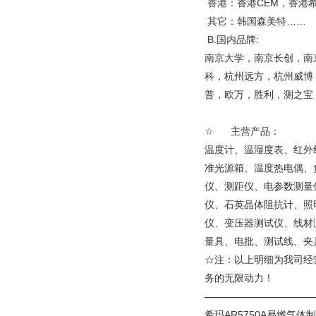
香港：香港CEM，香港
其它：韩国森美特……
B.国内品牌:
南京大学，南京长创，南
科，杭州远方，杭州威博
普，欧万，胜利，测之宝，
☆ 主营产品：
温度计、温湿度表、红外
准光源箱、温度热电偶、
仪、测距仪、电参数测量
仪、石英晶体阻抗计、照
仪、变压器测试仪、线材
量具、电批、测试线、夹
☆注：以上明细为我司经
务的无限动力！
———————————
希玛AR5750A易燃气