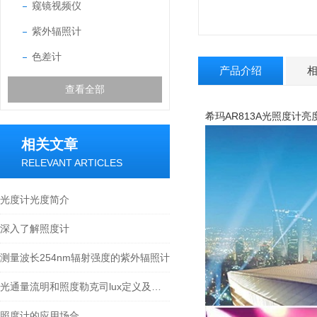
窥镜视频仪
紫外辐照计
色差计
产品介绍
查看全部
希玛AR813A光照度计
相关文章
RELEVANT ARTICLES
光度计光度简介
深入了解照度计
测量波长254nm辐射强度的紫外辐照计
光通量流明和照度勒克司lux定义及换算关系介绍
照度计的应用场合