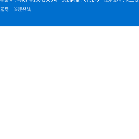
备案号：
粤ICP备10042903号
总访问量：673273 技术支持：
化工仪
器网
管理登陆