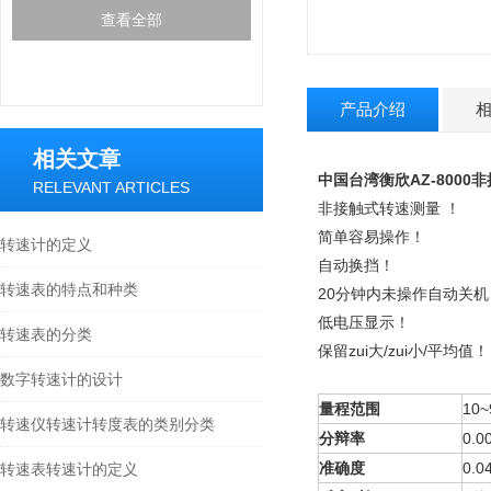
查看全部
产品介绍
相关文章
中国台湾衡欣AZ-8000
RELEVANT ARTICLES
非接触式转速测量 ！
简单容易操作！
转速计的定义
自动换挡！
转速表的特点和种类
20
分钟内未操作自动关机
低电压显示！
转速表的分类
保留zui大
/
zui小
/
平均值！
数字转速计的设计
量程范围
10~
转速仪转速计转度表的类别分类
分辩率
0.0
准确度
0.0
转速表转速计的定义