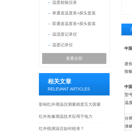
温度校验仪表
单通道温度表+探头套装
双通道温度表+探头套装
温湿度记录仪
温度记录仪
中国
查看全部
迷你
按
相关文章
中国
RELEVANT ARTICLES
型
温
影响红外测温仪测量精度五大因素
红外热像测温技术应用于电力
分
准
红外线测温仪如何校准？