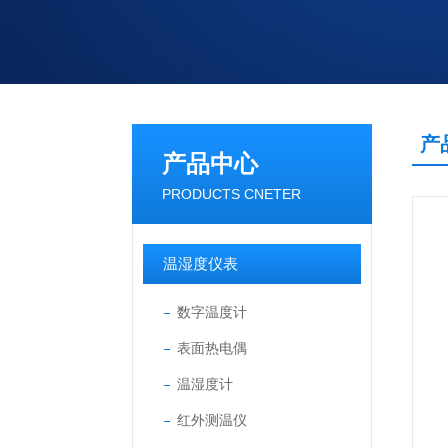
产
产品中心
PRODUCTS CNETER
温湿度仪表
数字温度计
表面热电偶
温湿度计
红外测温仪