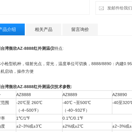
发邮件给我们：9
产品介绍
相关产品
留言询价
台湾衡欣AZ-8888红外测温仪
特点:
小枪型机种，镭射光点，背光，温度单位可切换，8888/8890：内建0.95通用放
板机启动，操作方便
台湾衡欣AZ-8888红外测温仪技术参数:
号
AZ8888
AZ8889
AZ8890
度范围
-20℃至 260℃
-40℃ ~至500℃
-40至320
（-4~500℉）
（-40~932℉）
辨率
1℃/1℉
0.1℃/0.1℉
确度
±2~3%或±3℃
±2%或±2℃
±2~3%或