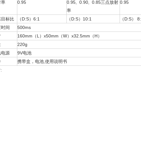
射率
0.95
0.95, 0.90, 0.85三点放射
0.95
率
离目标比
（D:S）6:1
（D:S）10:1
（D:S） 8:
应时间
500ms
寸
160mm（L）x50mm（W）x32.5mm（H）
量
220g
电电源
9V电池
件
携带盒，电池,使用说明书
: