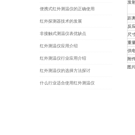
发
便携式红外测温仪的正确使用
距
红外探测器技术的发展
反
非接触式测温仪表优缺点
尺
重
红外测温仪应用介绍
供
红外测温仪行业应用介绍
附
图片
红外测温仪的选择方法探讨
什么行业适合使用红外测温仪