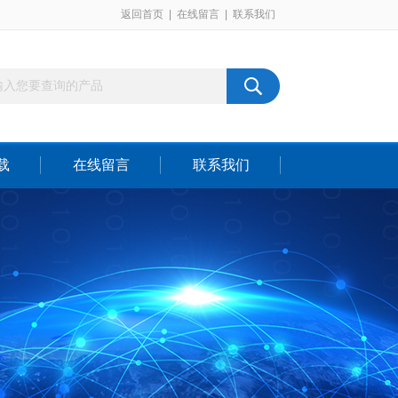
返回首页
|
在线留言
|
联系我们
载
在线留言
联系我们