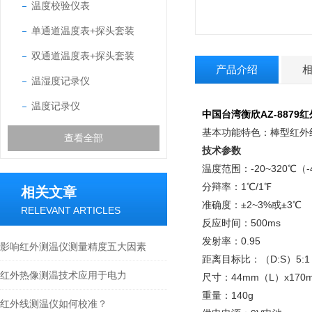
温度校验仪表
单通道温度表+探头套装
双通道温度表+探头套装
产品介绍
温湿度记录仪
温度记录仪
中国台湾衡欣AZ-8879
基本功能特色：棒型红外线
查看全部
技术参数
温度范围：-20~320℃（-
分辩率：1℃/1℉
相关文章
准确度：±2~3%或±3℃
RELEVANT ARTICLES
反应时间：500ms
发射率：0.95
影响红外测温仪测量精度五大因素
距离目标比：（D:S）5:1
红外热像测温技术应用于电力
尺寸：44mm（L）x170
重量：140g
红外线测温仪如何校准？