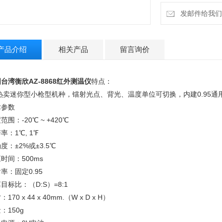
发邮件给我们：9
产品介绍
相关产品
留言询价
台湾衡欣AZ-8868红外测温仪
特点：
i热卖迷你型小枪型机种，镭射光点、背光、温度单位可切换，内建0.95通
术参数
范围：-20℃ ~ +420℃
率：1℃, 1℉
度：±2%或±3.5℃
时间：500ms
率：固定0.95
目标比：（D:S）=8:1
170 x 44 x 40mm.（W x D x H）
量：150g