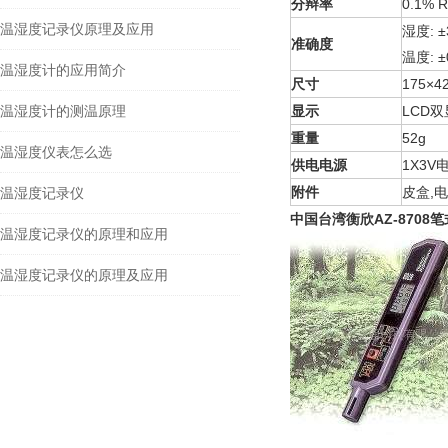
分辩率
0.1% 
温湿度记录仪原理及应用
湿度
: 
准确度
温度
: 
温湿度计的应用简介
尺寸
175×4
温湿度计的测温原理
显示
LCD
双
重量
52g
温湿度仪表怎么选
供电电源
1X3V
附件
皮盒
,
电
温湿度记录仪
中国台湾衡欣AZ-8708
温湿度记录仪的原理和应用
温湿度记录仪的原理及应用