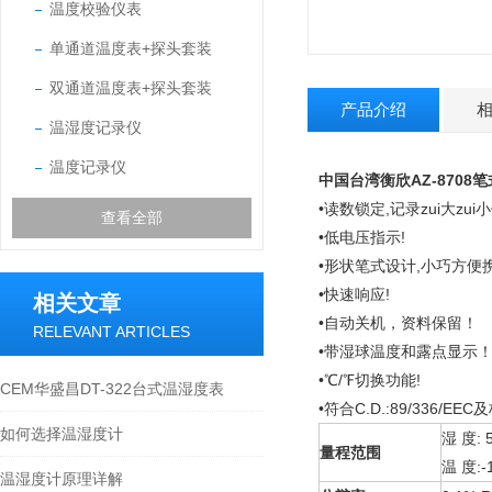
温度校验仪表
单通道温度表+探头套装
双通道温度表+探头套装
产品介绍
温湿度记录仪
温度记录仪
中国台湾衡欣AZ-8708
•读数锁定,记录zui大zui小
查看全部
•低电压指示!
•形状笔式设计,小巧方便携
•快速响应!
相关文章
•自动关机，资料保留！
RELEVANT ARTICLES
•带湿球温度和露点显示
•℃/℉切换功能!
CEM华盛昌DT-322台式温湿度表
•符合C.D.:89/336/EEC及
如何选择温湿度计
湿 度
:
量程范围
温 度
:-
温湿度计原理详解