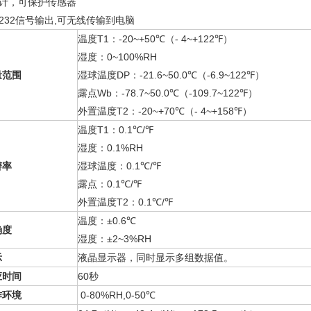
设计，可保护传感器
S232信号输出,可无线传输到电脑
温度
T1
：
-20~+50℃（- 4~+122℉）
湿度：
0~100%RH
量范围
湿球温度
DP
：
-21.6~50.0℃（-6.9~122℉）
露点
Wb
：
-78.7~50.0℃（-109.7~122℉）
外置温度
T2
：
-20~+70℃（- 4~+158℉）
温度
T1
：
0.1℃/℉
湿度：
0.1%RH
辩率
湿球温度：
0.1℃/℉
露点：
0.1℃/℉
外置温度
T2
：
0.1℃/℉
温度：
±0.6℃
确度
湿度：
±2~3%RH
示
液晶显示器，同时显示多组数据值。
应时间
60
秒
作环境
0-80%RH,0-50℃