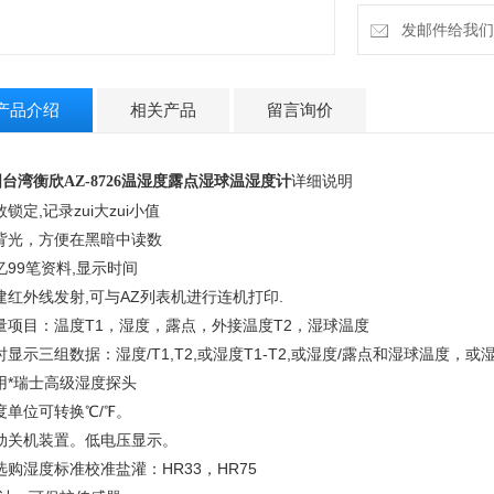
发邮件给我们：9
产品介绍
相关产品
留言询价
详细说明
台湾衡欣AZ-8726温湿度露点湿球温湿度计
数锁定,记录zui大zui小值
带背光，方便在黑暗中读数
忆99笔资料,显示时间
建红外线发射,可与AZ列表机进行连机打印.
量项目：温度T1，湿度，露点，外接温度T2，湿球温度
时显示三组数据：湿度/T1,T2,或湿度T1-T2,或湿度/露点和湿球温度，或湿
用*瑞士高级湿度探头
度单位可转换℃/℉。
自动关机装置。低电压显示。
选购湿度标准校准盐灌：HR33，HR75