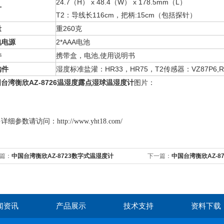
24.7（H） x 48.4（W） x 178.5mm（L）
寸
T2
：导线长
116cm
，把柄
:15cm
（包括探针）
量
重
260
克
电电源
2*AAA
电池
件
携带盒，电池
,
使用说明书
购件
湿度标准盐灌：
HR33
，
HR75
，
T2
传感器：
VZ87P6,
台湾衡欣AZ-8726温湿度露点湿球温湿度计
图片：
多
详细参数请访问：http://www.yht18.com/
篇：
中国台湾衡欣AZ-8723数字式温湿度计
下一篇：
中国台湾衡欣AZ-8
闻资讯
产品展示
技术支持
资料下载