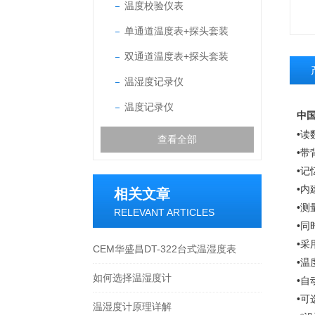
温度校验仪表
单通道温度表+探头套装
双通道温度表+探头套装
温湿度记录仪
温度记录仪
中国
•读
查看全部
•
•记
•内
相关文章
•测
RELEVANT ARTICLES
•同
•采
CEM华盛昌DT-322台式温湿度表
•温
如何选择温湿度计
•
•可
温湿度计原理详解