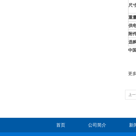
尺
重
供
附
选
中国
更
上一
首页
公司简介
新