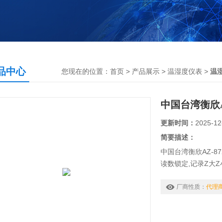
品中心
您现在的位置：
首页
>
产品展示
>
温湿度仪表
>
温
中国台湾衡欣A
更新时间：
2025-12
简要描述：
中国台湾衡欣AZ-8
读数锁定,记录Z大Z
带背光，方便在黑
厂商性质：
代理