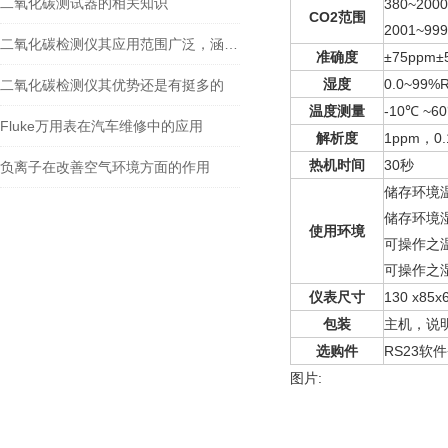
二氧化碳测试器的相关知识
380~2000
CO2
范围
2001~999
二氧化碳检测仪其应用范围广泛，涵盖了多个领域
准确度
±75ppm±
湿度
0.0~99%
二氧化碳检测仪其优势还是有挺多的
温度测量
-10℃ ~
Fluke万用表在汽车维修中的应用
解析度
1ppm
，
0
热机时间
30
秒
负离子在改善空气环境方面的作用
储存环境
储存环境
使用环境
可操作之
可操作之
仪表尺寸
130 x85
包装
主机，说
选购件
RS23
软件
图片: