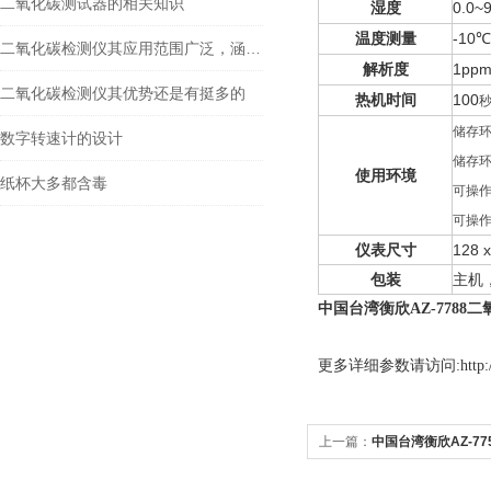
二氧化碳测试器的相关知识
湿度
0.0~
温度测量
-10
二氧化碳检测仪其应用范围广泛，涵盖了多个领域
解析度
1pp
二氧化碳检测仪其优势还是有挺多的
热机时间
100
储存
数字转速计的设计
储存
使用环境
纸杯大多都含毒
可操
可操
仪表尺寸
128
包装
主机
中国台湾衡欣AZ-7788
更多
详细参数请访问:http://w
上一篇：
中国台湾衡欣AZ-7