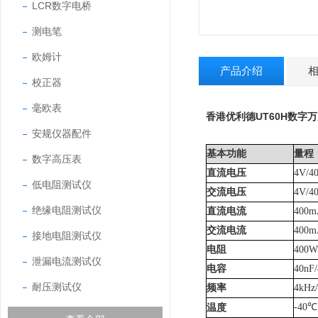
LCR数字电桥
测电笔
欧姆计
产品介绍
校正器
毫欧表
香港优利德UT60H数字
安规仪器配件
基本功能
量程
数字高压表
直流电压
4V/4
低电阻测试仪
交流电压
4V/4
绝缘电阻测试仪
直流电流
400
m
交流电流
400
m
接地电阻测试仪
电阻
400W
泄漏电流测试仪
电容
40nF/
耐压测试仪
频率
4kHz
-40
℃
温度