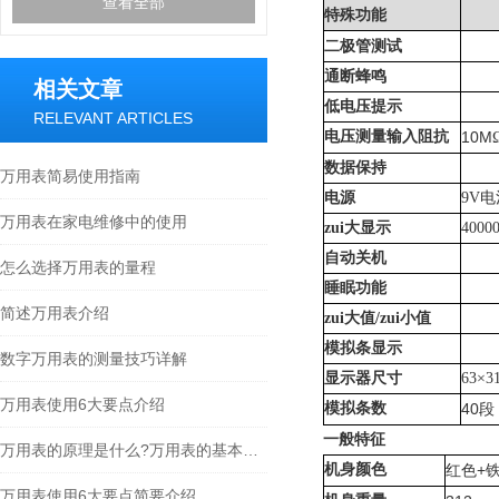
查看全部
特殊功能
二极管测试
通断蜂鸣
相关文章
低电压提示
RELEVANT ARTICLES
电压测量输入阻抗
10M
数据保持
万用表简易使用指南
电源
9V
电
万用表在家电维修中的使用
zui大显示
4000
自动关机
怎么选择万用表的量程
睡眠功能
简述万用表介绍
zui大值
/
zui小值
模拟条显示
数字万用表的测量技巧详解
显示器尺寸
63×3
万用表使用6大要点介绍
模拟条数
40
段
一般特征
万用表的原理是什么?万用表的基本原理
机身颜色
+
红色
万用表使用6大要点简要介绍