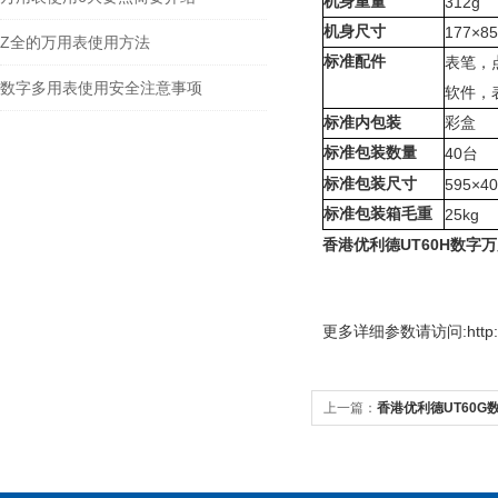
机身重量
312g
机身尺寸
177×8
Z全的万用表使用方法
标准配件
表笔，
数字多用表使用安全注意事项
软件，
标准内包装
彩盒
标准包装数量
40
台
标准包装尺寸
595×4
标准包装箱毛重
25kg
香港优利德UT60H数字
更多
详细参数请访问:http://
上一篇：
香港优利德UT60G