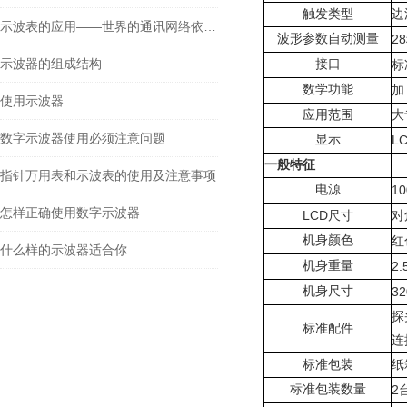
触发
类型
边
示波表的应用——世界的通讯网络依赖于的测试工具
波形参数自动测量
28
示波器的组成结构
接口
标
数学功能
加
使用示波器
应用范围
大
数字示波器使用必须注意问题
显示
L
一般特征
指针万用表和示波表的使用及注意事项
电源
10
怎样正确使用数字示波器
LCD
尺寸
对
机身颜色
红
什么样的示波器适合你
机身重量
2.
机身尺寸
3
探
标准配件
连
标准包装
纸
标准包装数量
2