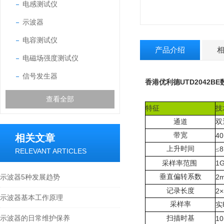
电感测试仪
示波器
电容测试仪
产品介绍
电磁场强度测试仪
信号发生器
香港优利德UTD2042B
查看全部
特征
技
通道
双
带宽
4
相关文章
上升时间
8
≤
RELEVANT ARTICLES
1G
采样率范围
示波器5种发展趋势
垂直
偏转系数
2m
记录长度
2×
示波器基本工作原理
采样率
实
示波器的日常维护保养
扫描时基
10