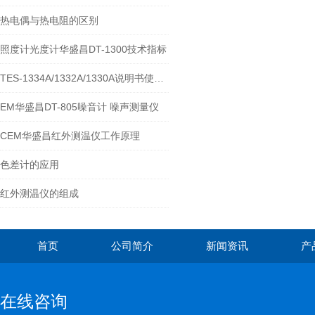
热电偶与热电阻的区别
照度计光度计华盛昌DT-1300技术指标
TES-1334A/1332A/1330A说明书使用方法
EM华盛昌DT-805噪音计 噪声测量仪
CEM华盛昌红外测温仪工作原理
色差计的应用
红外测温仪的组成
首页
公司简介
新闻资讯
产
在线咨询