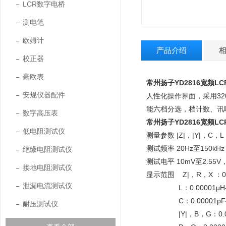
LCR数字电桥
测电笔
欧姆计
产品介绍
校正器
毫欧表
常州扬子YD2816宽频L
安规仪器配件
人性化操作界面，采用320
能六档分选，档计数、讯响位
数字高压表
常州扬子YD2816宽频L
低电阻测试仪
测量参数 |Z|，|Y|，C
测试频率 20Hz至150k
绝缘电阻测试仪
测试电平 10mV至2.55V
接地电阻测试仪
显示范围 Z|，R，X ：0.0
泄漏电流测试仪
L：0.00001μH—9
C：0.00001pF—9
耐压测试仪
|Y|，B，G：0.0000