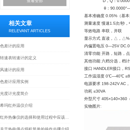
查看全部
D，Q：0.00001—
θ：90.0000°—90
基本准确度 0.05%（基
相关文章
测量速度 慢速1.5次/秒，
RELEVANT ARTICLES
等效电路 串联，并联
显示方式 直读，△，△%，
色差计的应用
内偏置电压 0—25V DC.0
清零功能 开路，短路，
转速表转速计的定义
其他功能 六档分选，档
接口 HANDLER接口，R
风速计的应用
工作温湿度 0℃—40℃ ≤8
色差计应用实例
电源要求 198-242V AC， 4
功耗 ≤30VA
光度计光度简介
外型尺寸 405×140×36
希玛红外温仪介绍
实物图片:
红外热像仪的选择和使用过程中应该注意的事项
关于热电偶点焊机简单的操作步骤介绍