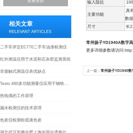
查看全部
输入阻抗
10
真
主要功能
数
相关文章
尺寸
长
2
RELEVANT ARTICLES
常州扬子YD1940A数字
二手车评定EC770二手车油漆检测仪
更多
详细参数请访问:http://
红外测温仪用于水泥和石灰窑监测系统
上一篇：
常州扬子YD1940
非接触式测温仪表优缺点
Testo 480多功能测量仪应用于钢铁环境检测
热电偶的工作原理
漏水检测仪的技术原理
色差仪检测粉底液色差
湖北武汉安徽合肥上海中国台湾泰仕热线式风速计