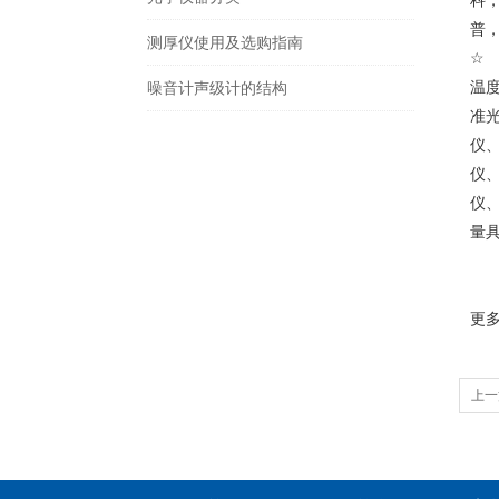
科
普
测厚仪使用及选购指南
☆
温
噪音计声级计的结构
准
仪
仪
仪
量
更
上一