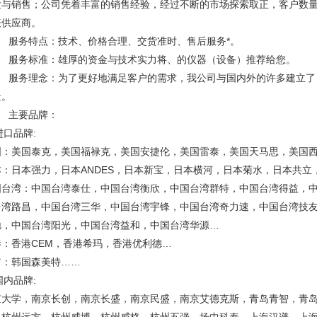
发与销售；公司凭着丰富的销售经验，经过不断的市场探索取正，客户数
表供应商。
 服务特点：技术、价格合理、交货准时、售后服务*。
 服务标准：雄厚的资金与技术实力将、的仪器（设备）推荐给您。
 服务理念：为了更好地满足客户的需求，我公司与国内外的许多建立了
量。
 主要品牌：
进口品牌:
国：美国泰克，美国福禄克，美国安捷伦，美国雷泰，美国天马思，美国
本：日本强力，日本ANDES，日本新宝，日本横河，日本菊水，日本共立
国台湾：中国台湾泰仕，中国台湾衡欣，中国台湾群特，中国台湾得益，
台湾路昌，中国台湾三华，中国台湾宇锋，中国台湾奇力速，中国台湾技
驰，中国台湾阳光，中国台湾益和，中国台湾华源…
港：香港CEM，香港希玛，香港优利德…
它：韩国森美特……
国内品牌:
京大学，南京长创，南京长盛，南京民盛，南京艾德克斯，青岛青智，青