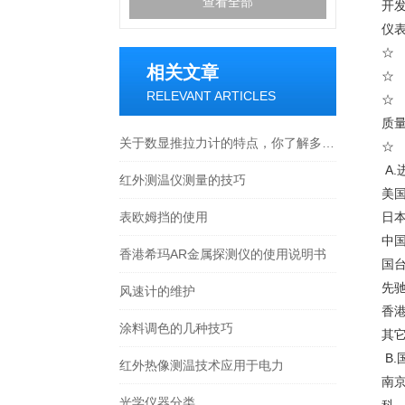
查看全部
开
仪
☆
相关文章
☆
RELEVANT ARTICLES
☆
质
关于数显推拉力计的特点，你了解多少呢？
☆
A.
红外测温仪测量的技巧
美
表欧姆挡的使用
日
中
香港希玛AR金属探测仪的使用说明书
国
先
风速计的维护
香
涂料调色的几种技巧
其
B.
红外热像测温技术应用于电力
南
光学仪器分类