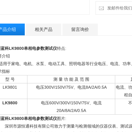
发邮件给我们：9
产品介绍
相关产品
留言询价
州蓝科LK9800单相电参数测试仪
特点:
要介绍
 适用于家电、电机、水泵、电动工具、照明电器等行业电压、电流、功率
术指标
型 号
测 量 功 能 及 范 围
LK9801
电压300V/150V/75V、电流8A/2A/0.5A
电流、
程
LK9800
电压600V/300V/150V/75V、电流
20A/8A/2A/0.5A
蓝科LK9800单相电参数测试仪
图片:
 深圳市源恒通科技有限公司致力于测量与检测领域的仪器仪表、测试设