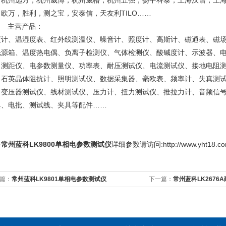
，杭州远方，杭州威博，杭州威格，杭州五强，扬中科泰，上海汉谱，上
，欧万，胜利，测之宝，安泰信，天友利TILO……
 主营产品：
度计、温湿度表、红外线测温仪、噪音计、照度计、高斯计、磁通表、磁
光源箱、温度热电偶、负离子检测仪、气体检测仪、酸碱度计、示波器、电
、测距仪、电参数测量仪、功率表、耐压测试仪、电流测试仪、接地电阻
、石英晶体阻抗计、照明测试仪、数据采集器、毫欧表、频率计、失真测
、变压器测试仪、线材测试仪、压力计、扭力测试仪、推拉力计、音频信
具、电批、测试线、夹具等配件……
多
常州蓝科LK9800单相电参数测试仪
详细参数请访问:http://www.yht18.co
篇：
常州蓝科LK9801单相电参数测试仪
下一篇：
常州蓝科LK2676