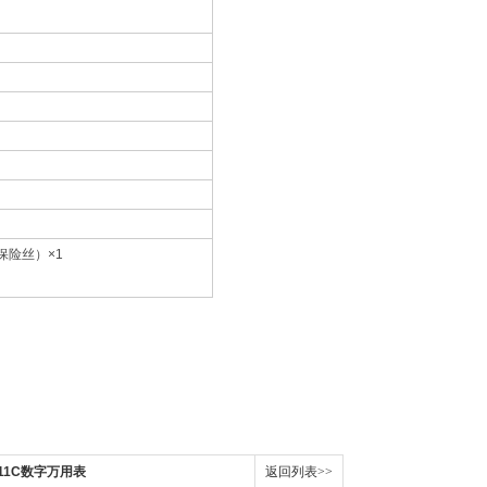
0V保险丝）×1
11C数字万用表
返回列表>>