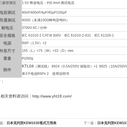
二极管测试
1.5V 释放电压：约0.4mA 测试电流
电容测试
40nF/400nF/4μF/40μF/100μF
导通测试
400Ω（未满100Ω蜂鸣音鸣叫）
耐电压
3700V AC / 分钟
安全规格
IEC 61010-1 CAT.III 300V IEC 61010-2-031 IEC 61326-1
电源
R6P（1.5V）×2
外形尺寸
155（L）×75（W）×33（D）mm
重量
约260g
KTL04
（测试线） 8924（0.5A/250V 保险丝）×1 8925（10A/25
附件
单3干电池R6Px 2 使用说明书
片：
多
相关资料请访问：http://www.yht18.com/
篇：
日本克列茨KEW1030笔式万用表
下一篇：
日本克列茨KEW10