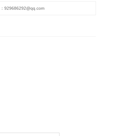
DC）。
29686292@qq.com
010-1 CAT.III 300V。