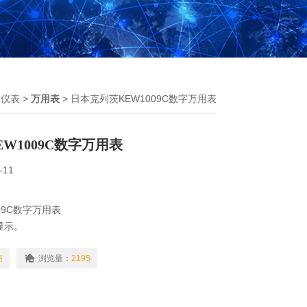
器仪表
>
万用表
> 日本克列茨KEW1009C数字万用表
W1009C数字万用表
-11
09C数字万用表
显示。
换自动与手动量程。
商
浏览量：
2195
能。