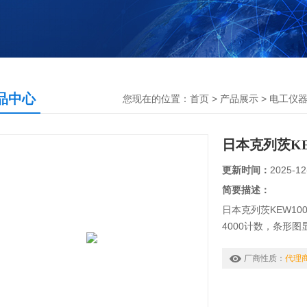
品中心
您现在的位置：
首页
>
产品展示
>
电工仪
日本克列茨KE
更新时间：
2025-12
简要描述：
日本克列茨KEW10
4000计数，条形图
量程保留开关可切
二极管测试功能。
厂商性质：
代理
电容、导通测试功
比较测试功能。