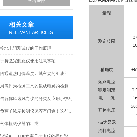
查看全部
日本克列茨MODEL312
量程
相关文章
RELEVANT ARTICLES
0
测定范围
1
接地电阻测试仪的工作原理
手持激光测距仪使用注意事项
精确度
±5
四通道热电偶温度计其主要的组成部分如下
短路电流
用表作为检测工具的集成电路的检测方法
额定测定
0
电 流
1
告诉你风速风向仪的分类及应用小技巧
50
开路电压
负离子浓度检测仪保养有门道！这些实用方法，让设备持久精准
zui大显示
气体检测仪器的种类
消耗电流
说说AIC1000负离子检测仪的操作说明和注意事项