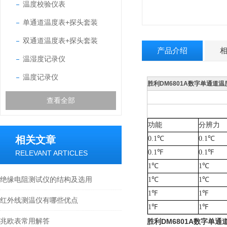
温度校验仪表
单通道温度表+探头套装
双通道温度表+探头套装
产品介绍
温湿度记录仪
温度记录仪
胜利DM6801A数字单通道温
查看全部
功能
分辨力
相关文章
0.1
℃
0.1
℃
0.1
℉
0.1
℉
RELEVANT ARTICLES
1
℃
1
℃
绝缘电阻测试仪的结构及选用
1
℃
1
℃
1
℉
1
℉
红外线测温仪有哪些优点
1
℉
1
℉
兆欧表常用解答
胜利DM6801A数字单通