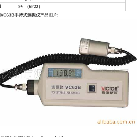
源
9V （6F22）
VC63B手持式测振仪
产品图片: