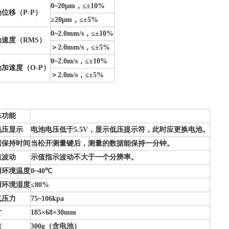
0~20
μm，≤±
10%
位移（P-P）
≥20μm，≤±
5%
0~2.0mm/s
，≤±
10%
动速度（RMS）
＞2.0mm/s，≤±
5%
0~2.0m/s
，≤±
10%
加速度（O-P）
＞2.0m/s，≤±
5%
殊功能
电压显示
电池电压低于5.5V，显示低压提示符，此时应更换电池。
据保持时间
当松开测量键后，测量的数据能保持一分钟。
值波动
示值指示波动不大于一个分辨率。
用环境温度
0~40℃
用环境湿度
≤80%
气压力
75~106kpa
寸
185
×
68
×30mm
量
300g
（
含电池）