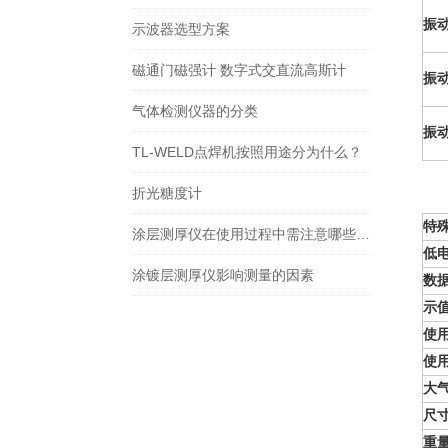
振动
示波器选型方案
磁通门磁强计 数字式交直流高斯计
振
气体检测仪器的分类
振动
TL-WELD点焊机按照用途分为什么？
折光糖度计
特
涂层测厚仪在使用过程中需注意哪些问题
低
涂镀层测厚仪影响测量的因素
数
示
使
使
大
尺
重