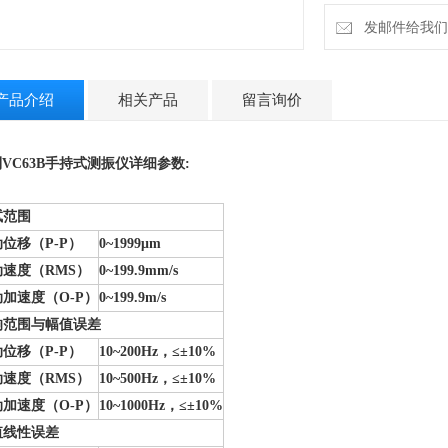
发邮件给我们：9
产品介绍
相关产品
留言询价
VC63B手持式测振仪
详细参数:
试范围
位移（P-P）
0~1999
μm
动速度（RMS）
0~199.9mm/s
加速度（O-P）
0~199.9m/s
响范围与幅值误差
位移（P-P）
10~200Hz
，≤±
10%
动速度（RMS）
10~500Hz
，≤±
10%
加速度（O-P）
10~1000Hz
，≤±
10%
值线性误差