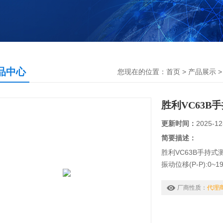
品中心
您现在的位置：
首页
>
产品展示
胜利VC63B
更新时间：
2025-12
简要描述：
胜利VC63B手持式
振动位移(P-P):0~1
振动速度(RMS):0~1
振动加速度(O-P):0~1
厂商性质：
代理