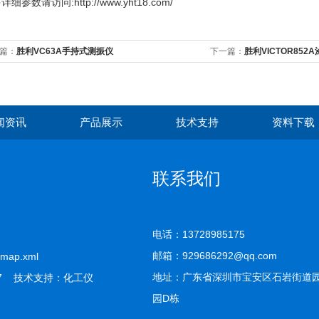
多
详细参数请访问:http://www.yht18.com/
篇：
胜利VC63A手持式测振仪
下一篇：
胜利VICTOR852
闻资讯
产品展示
技术支持
资料下载
联系我们
电话：13728985175
邮箱：929686292@qq.com
emap.xml
地址：广东省深圳市宝安区石岩街道
7 技术支持：
化工仪
园D栋