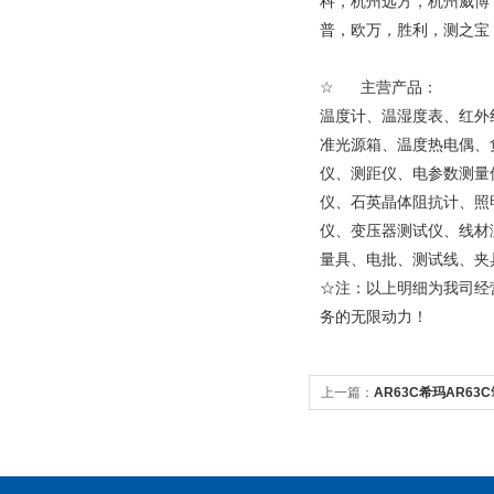
科，杭州远方，杭州威博
普，欧万，胜利，测之宝，
☆ 主营产品：
温度计、温湿度表、红外
准光源箱、温度热电偶、
仪、测距仪、电参数测量
仪、石英晶体阻抗计、照
仪、变压器测试仪、线材
量具、电批、测试线、夹
☆注：以上明细为我司经
务的无限动力！
上一篇：
AR63C希玛AR6
加速度计