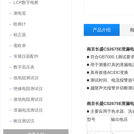
LCR数字电桥
测电笔
欧姆计
产品介绍
校正器
毫欧表
南京长盛CS2675E泄漏
安规仪器配件
■ 符合GB7000.1测试要
■ 用于测量灯具的泄漏
数字高压表
■ 真有效值AC/DC变换
低电阻测试仪
■ 测试时间、电流报警值
■ 越限声光报警并切断测
绝缘电阻测试仪
接地电阻测试仪
南京长盛CS2675E泄漏
泄漏电流测试仪
■ 主要应用于热水器、
型号
输出电压
耐压测试仪