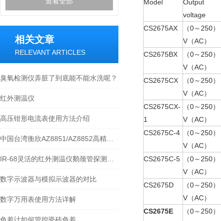
查看全部
Model
Output
voltage
CS2675AX
（0～250）
相关文章
V（AC）
RELEVANT ARTICLES
CS2675BX
（0～250）
V（AC）
臭氧检测仪弄脏了到底能不能水洗呢？
CS2675CX
（0～250）
V（AC）
红外测温仪
CS2675CX-
（0～250）
高压钳形电流表使用方法介绍
1
V（AC）
CS2675C-4
（0～250）
中国台湾衡欣AZ8851/AZ8852高精度温度计
V（AC）
IR-68灵活的红外测温仪鹅颈管探测温度计
CS2675C-5
（0～250）
V（AC）
数字示波器与模拟示波器的对比
CS2675D
（0～250）
V（AC）
数字万用表使用方法详解
CS2675E
（0～250）
色差计如何管控瓷砖色差