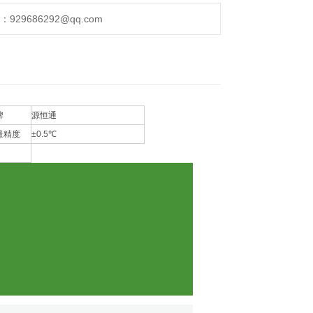
仪 办公仓库大棚图书馆自动感应温度记录器DWL-
29686292@qq.com
牌
源恒通
量精度
±0.5℃