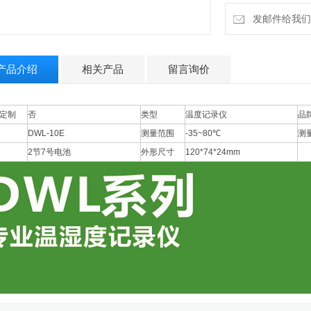
试仪、专业温度记录
发邮件给我们：9
10E
产品介绍
相关产品
留言询价
定制
否
类型
温度记录仪
品
DWL-10E
测量范围
-35~80℃
测
2节7号电池
外形尺寸
120*74*24mm