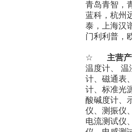
青岛青智，
蓝科，杭州
泰，上海汉
门利利普
，
☆
主营产
温度计
、
温
计
、
磁通表
计
、
标准光
酸碱度计
、
仪
、
测振仪
电流测试仪
仪
、
电感测