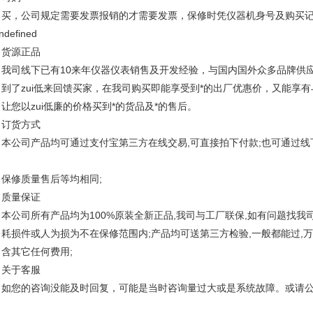
，公司规定需要发票报销的才需要发票，保修时凭仪器机身号及购买记
源正品
司线下已有10来年仪器仪表销售及开发经验，与国内国外众多品牌供应
了zui低来回馈买家，在我司购买即能享受到*的出厂优惠价，又能享有
您以zui低廉的价格买到*的货品及*的售后。
货方式
公司产品均可通过支付宝第三方在线交易,可直接拍下付款;也可通过线
修质量售后等均相同;
量保证
公司所有产品均为100%原装全新正品,我司与工厂联保,如有问题找我司
损件或人为损为不在保修范围内;产品均可送第三方检验,一般都能过,万
其它任何费用;
于客服
您的咨询没能及时回复，可能是当时咨询量过大或是系统故障。或请公