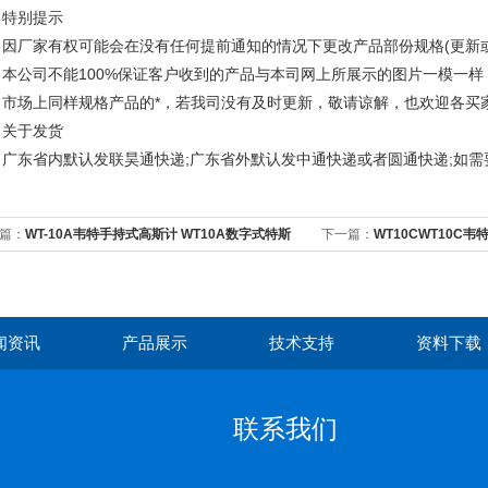
别提示
厂家有权可能会在没有任何提前通知的情况下更改产品部份规格(更新或
公司不能100%保证客户收到的产品与本司网上所展示的图片一模一样
场上同样规格产品的*，若我司没有及时更新，敬请谅解，也欢迎各买家
于发货
东省内默认发联昊通快递;广东省外默认发中通快递或者圆通快递;如需
篇：
WT-10A韦特手持式高斯计 WT10A数字式特斯
下一篇：
WT10CWT10C
 磁场检测仪高斯计
10C数字式毫特斯拉计WT 1
闻资讯
产品展示
技术支持
资料下载
联系我们