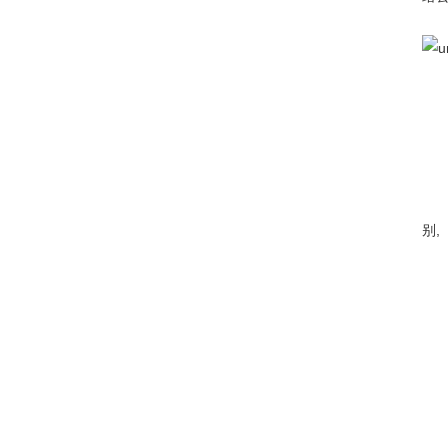
买
货
我
到
让
订
本
别,
保
质
本
耗
含
关
如