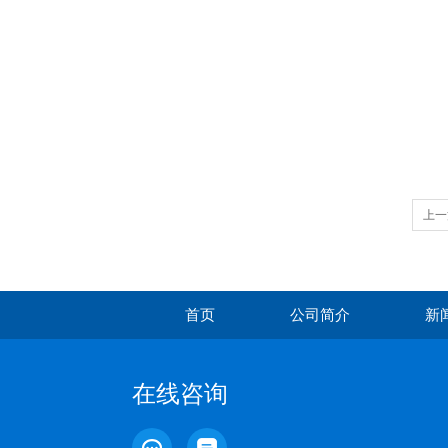
特
因
本
市
关
广
上一
拉计
首页
公司简介
新
在线咨询