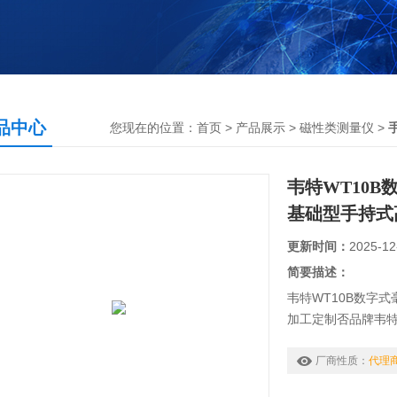
品中心
您现在的位置：
首页
>
产品展示
>
磁性类测量仪
>
韦特WT10B
基础型手持式
更新时间：
2025-12
简要描述：
韦特WT10B数字
加工定制否品牌韦特,W
准确度等级0.5外形尺
型号WT10B，WT-1
厂商性质：
代理