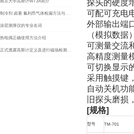
探头的硬度
南京大学高斯计WT3A简介
可配可充电
制冷剂 卤素 氟利昂气体检漏方法与仪器XP-1A
外部输出端口
涂层测厚仪的专业名词
（模拟数据
热电偶正确使用方法介绍
可测量交流
正式透露高斯计定义及进行磁场检测原理
高精度测量
可切换显示的
采用触摸键
自动关机功
旧探头磨损
[规格]
型号
TM-701