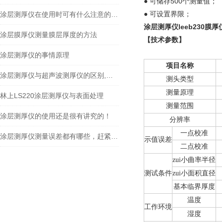
● 可储存500个测量值；
● 可设置界限；
涂层测厚仪在使用时可有什么注意的事项
涂层测厚仪leeb230膜厚
涂层膜厚仪测量膜层厚度的方法
【技术参数
】
涂层测厚仪的事情原理
项目名称
涂层测厚仪与超声波测厚仪的区别,现在知道还不晚！
测头类型
测量原理
林上LS220涂层测厚仪与表面处理
测量范围
涂层测厚仪的使用还是很有讲究的！
分辨率
一点校准
涂层测厚仪测量误差都有哪些，赶紧来看看！
示值误差
二点校准
zui小曲率半径
测试条件
zui小面积直径
基本临界厚度
温度
工作环境
湿度