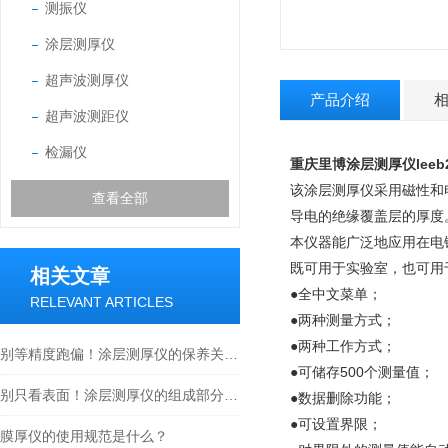
测振仪
涂层测厚仪
超声波测厚仪
产品介绍
超声波测距仪
检漏仪
重庆里博涂层测厚仪leeb2
该涂层测厚仪采用磁性和
查看全部
导电的绝缘覆盖层的厚度
本仪器能广泛地应用在电
既可用于实验室，也可用
相关文章
●全中文菜单；
RELEVANT ARTICLES
●两种测量方式；
●两种工作方式；
别等精度跑偏！涂层测厚仪的保养关键，90%的人都忽略了
●可储存500个测量值；
别只看表面！涂层测厚仪的组成部分，藏着精准测量的底层逻辑
●数据删除功能；
●可设置界限；
膜厚仪的使用规范是什么？