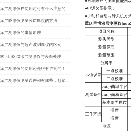
●对界限外的测量值能自
●电源欠压指示；
涂层测厚仪在使用时可有什么注意的事项
●手动和自动两种关机方
涂层膜厚仪测量膜层厚度的方法
重庆里博涂层测厚仪leeb2
项目名称
涂层测厚仪的事情原理
测头类型
涂层测厚仪与超声波测厚仪的区别,现在知道还不晚！
测量原理
测量范围
林上LS220涂层测厚仪与表面处理
分辨率
涂层测厚仪的使用还是很有讲究的！
一点校准
示值误差
二点校准
涂层测厚仪测量误差都有哪些，赶紧来看看！
zui小曲率半径
测试条件
zui小面积直径
基本临界厚度
温度
工作环境
湿度
电源