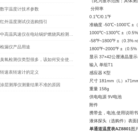
（此为显示范围；具体测温
分辩率
数字温度计技术参数
0.1℃/0.1℉
红外温度测试仪选购指引
准确度 -50℃~1000℃ ±（0
1000℃~1300℃ ±（0.5%
中高温风速仪在电站锅炉燃烧风粉测量装置中的应用
-58℉~1800℉ ±（0.3% r
检漏仪产品用途
1800℉~2000℉ ±（0.5% 
显示 37×42公厘液晶显
臭氧检测仪类型很多，该如何安全使用？
输入 单组T1
转速表转速计的定义
感应器 K型
尺寸 181mm（L）x71
涂层测厚仪测量结果不准的原因
重量 158g
供电电源 9V电池
附件
携带盒，电池,使用说明
液体探头（选购件）表面
单通道温度表AZ8801
图片