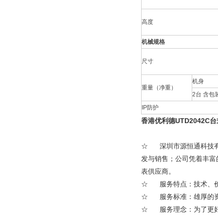
高度
机械规格
尺寸
机身
重量（净重）
2台 含包
IP防护
香港优利德UTD2042C
☆ 深圳市源恒通科技有
发与销售；公司凭着丰富
表供应商。
☆ 服务特点：技术、价
☆ 服务标准：雄厚的资
☆ 服务理念：为了更好