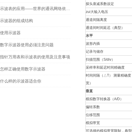
探头衰减系数设定
示波表的应用——世界的通讯网络依赖于的测试工具
zui大输入电压
通道间隔离度
示波器的组成结构
通道间时间延迟（典型）
使用示波器
水平
波形内插
数字示波器使用必须注意问题
记录与储存
指针万用表和示波表的使用及注意事项
扫描范围（S/div）
采样率和延迟时间精确度
怎样正确使用数字示波器
时间间隔（△T） 测量精确度
什么样的示波器适合你
宽）
垂直
模拟数字转换器（A/D）
偏转系数
位移范围
模拟带宽
可选择的模拟带宽限制，典型