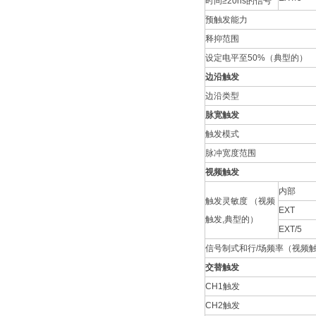
时间≥20ns的信号
预触发能力
释抑范围
设定电平至50%（典型的）
边沿触发
边沿类型
脉宽触发
触发模式
脉冲宽度范围
视频触发
内部
触发灵敏度 （视频
EXT
触发,典型的）
EXT/5
信号制式和行/场频率（视频
交替触发
CH1触发
CH2触发