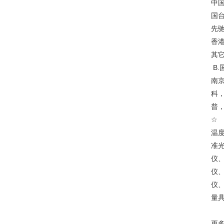
中
国
先
香
其
B.
南
科
普
☆
温
准
仪
仪
仪
量
更