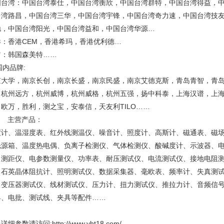
国台湾：中国台湾泰仕，中国台湾衡欣，中国台湾群特，中国台湾得益，
台湾路昌，中国台湾三华，中国台湾宇锋，中国台湾奇力速，中国台湾技
驰，中国台湾阳光，中国台湾益和，中国台湾华源…
港：香港CEM，香港希玛，香港优利德…
它：韩国森美特……
国内品牌:
京大学，南京长创，南京长盛，南京民盛，南京艾德克斯，青岛青智，青
，杭州远方，杭州威博，杭州威格，杭州五强，扬中科泰，上海汉谱，上
，欧万，胜利，测之宝，安泰信，天友利TILO……
 主营产品：
度计、温湿度表、红外线测温仪、噪音计、照度计、高斯计、磁通表、磁
光源箱、温度热电偶、负离子检测仪、气体检测仪、酸碱度计、示波器、电
、测距仪、电参数测量仪、功率表、耐压测试仪、电流测试仪、接地电阻
、石英晶体阻抗计、照明测试仪、数据采集器、毫欧表、频率计、失真测
、变压器测试仪、线材测试仪、压力计、扭力测试仪、推拉力计、音频信
具、电批、测试线、夹具等配件……
多
详细参数请访问:http://www.yht18.com/