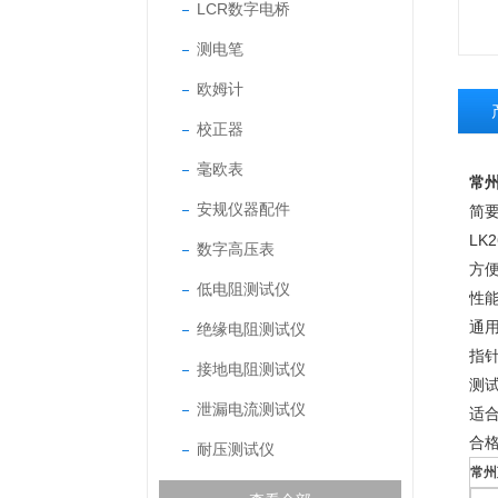
LCR数字电桥
测电笔
欧姆计
校正器
毫欧表
常州
安规仪器配件
简
L
数字高压表
方
低电阻测试仪
性
通
绝缘电阻测试仪
指针
接地电阻测试仪
测
泄漏电流测试仪
适
合
耐压测试仪
常州