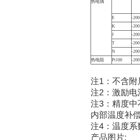
热电偶
E
-200
K
-200
J
-200
T
-200
N
-200
热电阻
Pt100
-200
注1：不含附
注2：激励电流
注3：精度
内部温度补偿传
注4：温度系数 
产品图片: