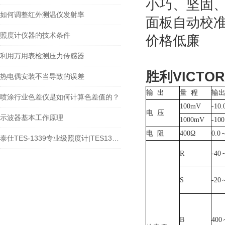
小巧、坚固
如何调整红外测温仪发射率
面板自动校
照度计仪器的技术条件
价格低廉
利用万用表检测压力传感器
胜利VICTO
热电偶安装不当导致的误差
输 出
量 程
输
喷涂行业色差仪是如何计算色差值的？
100mV
-10.
电 压
示波器基本工作原理
1000mV
-100
电 阻
400Ω
0.0
～
泰仕TES-1339专业级照度计|TES1339照度仪
R
-40
S
-20
B
400