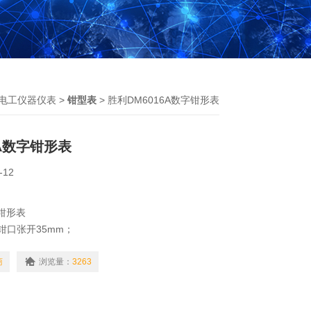
电工仪器仪表
>
钳型表
> 胜利DM6016A数字钳形表
6A数字钳形表
-12
字钳形表
6A钳口张开35mm；
单手操作，使用方便；
护绝缘，强化了抗干扰性；
商
浏览量：
3263
提高了测量安全性；
合理。