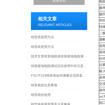
查看全部
电
频
摄
相关文章
华
RELEVANT ARTICLES
特
二
钳型表使用方法
通
低
钳形表使用方法
保
技术文章钳形地阻表钳形接地电阻测试仪测量原理
自
过
钳形接地电阻测试仪在使用中应注意几点事项
输
F317F319钳形表如何测量交流和直流电流
采
交
钳形表的注意事项
操
钳形表的使用
zu
钳
钳型表使用原理及注意事项