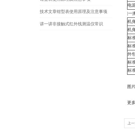
电
技术文章钳型表使用原理及注意事项
|
一|
机
讲一讲非接触式红外线测温仪常识
机
标
标
外
标
标
图
更
上一