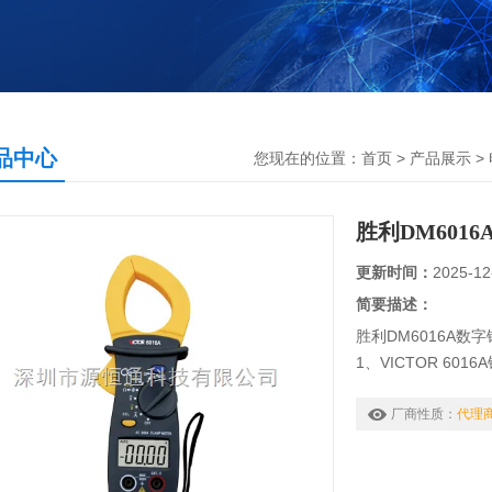
品中心
您现在的位置：
首页
>
产品展示
>
胜利DM601
更新时间：
2025-12
简要描述：
胜利DM6016A数
1、VICTOR 601
2、便携性设计，可
3、钳头具有双层保
厂商性质：
代理
4、非接触式测量，
5、结构设计严紧、