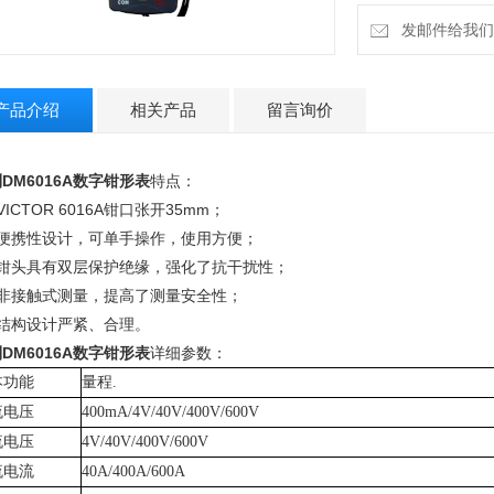
发邮件给我们：9
产品介绍
相关产品
留言询价
DM6016A数字钳形表
特点：
VICTOR 6016A钳口张开35mm；
、便携性设计，可单手操作，使用方便；
、钳头具有双层保护绝缘，强化了抗干扰性；
、非接触式测量，提高了测量安全性；
、结构设计严紧、合理。
DM6016A数字钳形表
详细参数：
本功能
量程.
流电压
400mA/4V/40V/400V/600V
流电压
4V/40V/400V/600V
流电流
40A
/400A/600A