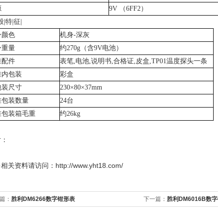
源
9V （6FF2）
般|特|征|
身颜色
机身-深灰
身重量
约270g（含9V电池）
准配件
表笔,电池,说明书,合格证,皮盒,TP01温度探头一条
准内包装
彩盒
包装尺寸
230×
80
×37mm
准包装数量
24
台
准包装箱毛重
约26kg
片：
多
相关资料请访问：http://www.yht18.com/
篇：
胜利DM6266数字钳形表
下一篇：
胜利DM6016B数