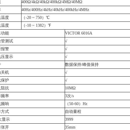
阻
400
Ω
/4k
Ω
/40k
Ω
/400k
Ω
/4M
Ω
/40M
Ω
率
40Hz/400Hz/4kHz/40kHz/400kHz/4MHz
氏温度
（-20 ~ 750）
℃
氏温度
（-10 ~ 1382）
℉
殊功能
VICTOR 6016A
极管测试
√
断报警
√
电压显示
√
持
数据保持/峰值保持
动关机
√
载保护
√
入阻抗
10M
Ω
样频率
3
次/s
流频响
（50-60）Hz
作方式
自动量程
i大显示
3999
口张开
35mm