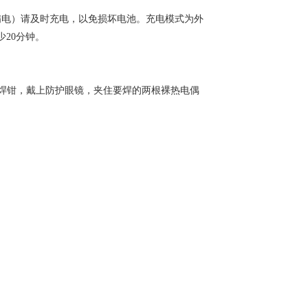
满电）请及时充电，以免损坏电池。
充电模式为外
少
20
分钟
。
焊钳，戴上防护眼镜，夹住要焊的两根裸热电偶