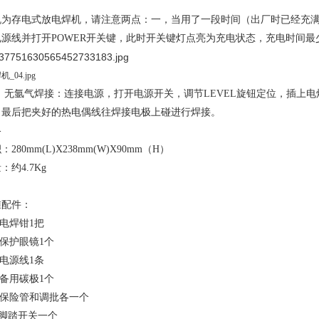
机为存电式放电焊机，请注意两点：一，当用了一段时间（出厂时已经充
电源线并打开
POWER
开关键，此时开关键灯点亮为充电状态，充电时间最
，
无氩气焊接：连接电源，打开电源开关，调节
LEVEL
旋钮定位，插上电
，最后把夹好的热电偶线往焊接电极上碰进行焊接。
格
积：
280mm(L)X238mm(W)X90mm
（
H
）
量：约
4.7Kg
准配件：
 电焊钳
1
把
 保护眼镜
1
个
 电源线
1
条
 备用碳极
1
个
 保险管和调批各一个
脚踏开关一个