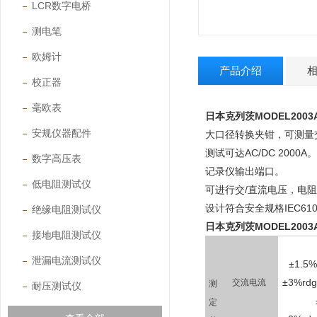
LCR数字电桥
测电笔
欧姆计
产品介绍
校正器
毫欧表
日本克列茨MODEL200
安规仪器配件
大口径转换夹钳，可测量
测试可达AC/DC 2000A。
数字高压表
记录仪输出端口。
低电阻测试仪
可进行交/直流电压，电
设计符合安全规格IEC61010-
绝缘电阻测试仪
日本克列茨MODEL200
接地电阻测试仪
泄漏电流测试仪
±1.5
±3%rd
交流电流
测
耐压测试仪
定