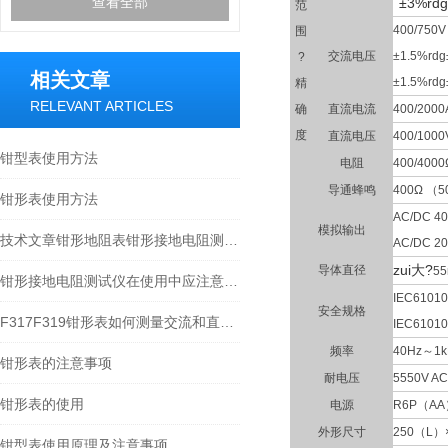
查看全部
±3%rd
范
400/750V
围
交流电压
±1.5%rd
?
相关文章
±1.5%rd
精
RELEVANT ARTICLES
确
直流电流
400/2000
度
直流电压
400/1000
钳型表使用方法
电阻
400/4000
导通蜂鸣
400Ω （
钳形表使用方法
AC/DC 4
模拟输出
技术文章钳形地阻表钳形接地电阻测试仪测量原理
AC/DC 2
zui大
?
导体直径
55
钳形接地电阻测试仪在使用中应注意几点事项
IEC6101
安全规格
F317F319钳形表如何测量交流和直流电流
IEC61010
频率
40Hz～1k
钳形表的注意事项
耐电压
5550V AC
钳形表的使用
电源
R6P（AA
外形尺寸
250（L）
钳型表使用原理及注意事项