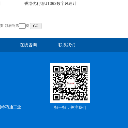
计
香港优利德UT362数字风速计
页
跳转到第
页
在线咨询
联系我们
园岭巧通工业
扫一扫，关注我们