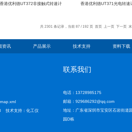
香港优利德UT372非接触式转速计
香港优利德UT371光电转速
共 2301 条记录，当前 87 / 192 页
首页
上一页
下一页
末
闻资讯
产品展示
技术支持
资料下载
联系我们
电话：13728985175
邮箱：929686292@qq.com
emap.xml
地址：广东省深圳市宝安区石岩街道
3 技术支持：
化工仪
园D栋